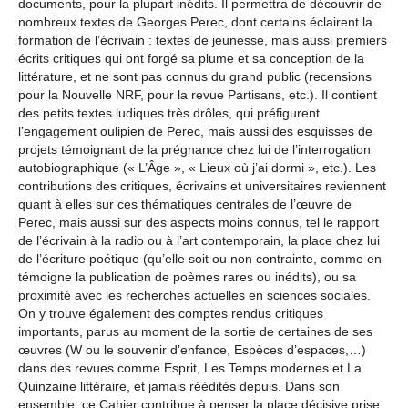
documents, pour la plupart inédits. Il permettra de découvrir de
nombreux textes de Georges Perec, dont certains éclairent la
formation de l’écrivain : textes de jeunesse, mais aussi premiers
écrits critiques qui ont forgé sa plume et sa conception de la
littérature, et ne sont pas connus du grand public (recensions
pour la Nouvelle NRF, pour la revue Partisans, etc.). Il contient
des petits textes ludiques très drôles, qui préfigurent
l’engagement oulipien de Perec, mais aussi des esquisses de
projets témoignant de la prégnance chez lui de l’interrogation
autobiographique (« L’Âge », « Lieux où j’ai dormi », etc.). Les
contributions des critiques, écrivains et universitaires reviennent
quant à elles sur ces thématiques centrales de l’œuvre de
Perec, mais aussi sur des aspects moins connus, tel le rapport
de l’écrivain à la radio ou à l’art contemporain, la place chez lui
de l’écriture poétique (qu’elle soit ou non contrainte, comme en
témoigne la publication de poèmes rares ou inédits), ou sa
proximité avec les recherches actuelles en sciences sociales.
On y trouve également des comptes rendus critiques
importants, parus au moment de la sortie de certaines de ses
œuvres (W ou le souvenir d’enfance, Espèces d’espaces,…)
dans des revues comme Esprit, Les Temps modernes et La
Quinzaine littéraire, et jamais réédités depuis. Dans son
ensemble, ce Cahier contribue à penser la place décisive prise