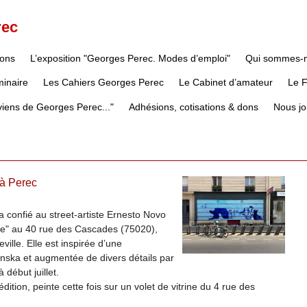
rec
ions
L’exposition "Georges Perec. Modes d’emploi"
Qui sommes-
inaire
Les Cahiers Georges Perec
Le Cabinet d’amateur
Le 
iens de Georges Perec..."
Adhésions, cotisations & dons
Nous jo
 à Perec
e a confié au street-artiste Ernesto Novo
que" au 40 rue des Cascades (75020),
eville. Elle est inspirée d’une
inska et augmentée de divers détails par
 début juillet.
tion, peinte cette fois sur un volet de vitrine du 4 rue des