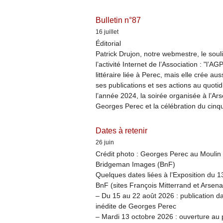
Bulletin n°87
16 juillet
Éditorial
Patrick Drujon, notre webmestre, le soul
l’activité Internet de l’Association : "l’AG
littéraire liée à Perec, mais elle crée a
ses publications et ses actions au quotidi
l’année 2024, la soirée organisée à l’Ar
Georges Perec et la célébration du cinq
Dates à retenir
26 juin
Crédit photo : Georges Perec au Moulin 
Bridgeman Images (BnF)
Quelques dates liées à l’Exposition du 1
BnF (sites François Mitterrand et Arsena
– Du 15 au 22 août 2026 : publication da
inédite de Georges Perec
– Mardi 13 octobre 2026 : ouverture au p