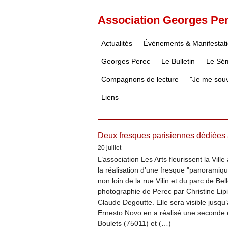
Association Georges Pe
Actualités
Évènements & Manifestat
Georges Perec
Le Bulletin
Le Sém
Compagnons de lecture
"Je me souv
Liens
Articles les plus récents
Deux fresques parisiennes dédiées
20 juillet
L’association Les Arts fleurissent la Vill
la réalisation d’une fresque "panorami
non loin de la rue Vilin et du parc de Bell
photographie de Perec par Christine Lip
Claude Degoutte. Elle sera visible jusqu’à
Ernesto Novo en a réalisé une seconde édi
Boulets (75011) et (…)