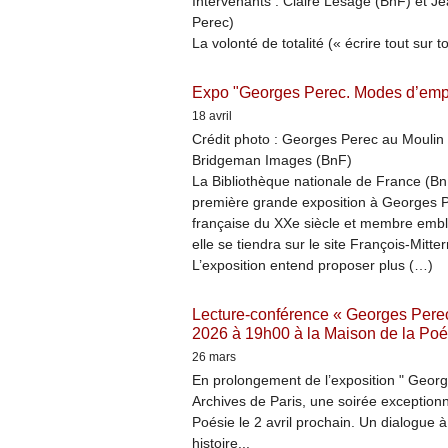
Intervenants : Claire Lesage (BnF) et J
Perec)
La volonté de totalité (« écrire tout sur 
Expo "Georges Perec. Modes d’emp
18 avril
Crédit photo : Georges Perec au Moulin 
Bridgeman Images (BnF)
La Bibliothèque nationale de France (B
première grande exposition à Georges Per
française du XXe siècle et membre emblé
elle se tiendra sur le site François-Mitt
L’exposition entend proposer plus (…)
Lecture-conférence « Georges Perec,
2026 à 19h00 à la Maison de la Poé
26 mars
En prolongement de l’exposition " Georg
Archives de Paris, une soirée exception
Poésie le 2 avril prochain. Un dialogue à 
histoire...